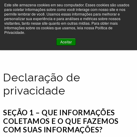
Este site armazena cookies em seu computador. Esses cookies são usados
para coletar informações sobre como você interage com nosso site e nos
permite lembrar de você. Usamos essas informações para melhorar e
MENU
personalizar sua experiência e para análises e métricas sobre nossos
visitantes, tanto nesse site quanto em outras mídias. Para obter mais
informações sobre os cookies que usamos, leia nossa Política de
Privacidade.
Aceitar
Declaração de
privacidade
SEÇÃO 1 – QUE INFORMAÇÕES
COLETAMOS E O QUE FAZEMOS
COM SUAS INFORMAÇÕES?