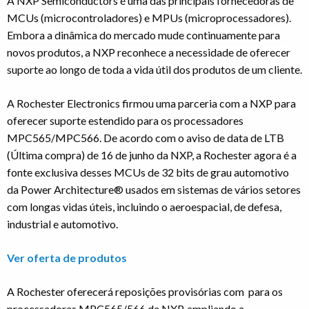
A NXP Semiconductors é uma das principais fornecedoras de
MCUs (microcontroladores) e MPUs (microprocessadores).
Embora a dinâmica do mercado mude continuamente para
novos produtos, a NXP reconhece a necessidade de oferecer
suporte ao longo de toda a vida útil dos produtos de um cliente.
A Rochester Electronics firmou uma parceria com a NXP para
oferecer suporte estendido para os processadores
MPC565/MPC566. De acordo com o aviso de data de LTB
(Última compra) de 16 de junho da NXP, a Rochester agora é a
fonte exclusiva desses MCUs de 32 bits de grau automotivo
da Power Architecture
®
usados em sistemas de vários setores
com longas vidas úteis, incluindo o aeroespacial, de defesa,
industrial e automotivo.
Ver oferta de produtos
A Rochester oferecerá reposições provisórias com para os
processadores MPC565/566 da NXP, ampliando a